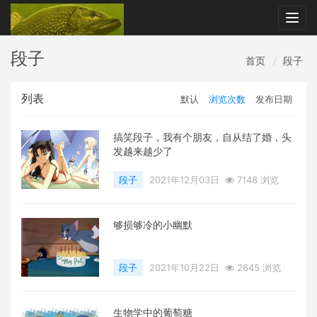
Togg
navig
段子
首页
段子
列表
默认
浏览次数
发布日期
搞笑段子，我有个朋友，自从结了婚，头
发越来越少了
段子
2021年12月03日
7148 浏览
够损够冷的小幽默
段子
2021年10月22日
2645 浏览
生物学中的葡萄糖