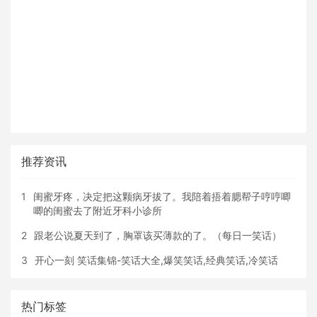
推荐资讯
1
闺蜜牙疼，决定把这颗病牙拔了。我陪着捂着腮帮子哼哼唧
唧的闺蜜去了附近牙科小诊所
2
跟老公说夏天到了，胸罩该买薄款的了。（每日一笑话）
3
开心一刻 笑话集锦-笑话大全,爆笑笑话,经典笑话,冷笑话
热门标签