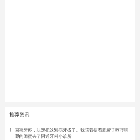
推荐资讯
1
闺蜜牙疼，决定把这颗病牙拔了。我陪着捂着腮帮子哼哼唧
唧的闺蜜去了附近牙科小诊所