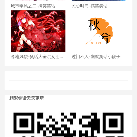
城市季风之二-搞笑笑话
民心时尚-搞笑笑话
各地风貌-笑话大全哄女朋友
过门不入-幽默笑话小段子
开心短句
精彩笑话天天更新