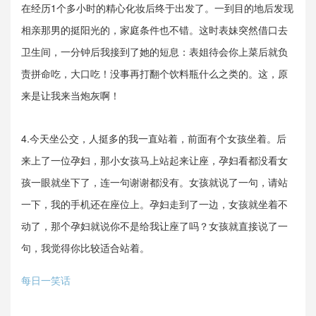
在经历1个多小时的精心化妆后终于出发了。一到目的地后发现
相亲那男的挺阳光的，家庭条件也不错。这时表妹突然借口去
卫生间，一分钟后我接到了她的短息：表姐待会你上菜后就负
责拼命吃，大口吃！没事再打翻个饮料瓶什么之类的。这，原
来是让我来当炮灰啊！
4.今天坐公交，人挺多的我一直站着，前面有个女孩坐着。后
来上了一位孕妇，那小女孩马上站起来让座，孕妇看都没看女
孩一眼就坐下了，连一句谢谢都没有。女孩就说了一句，请站
一下，我的手机还在座位上。孕妇走到了一边，女孩就坐着不
动了，那个孕妇就说你不是给我让座了吗？女孩就直接说了一
句，我觉得你比较适合站着。
每日一笑话