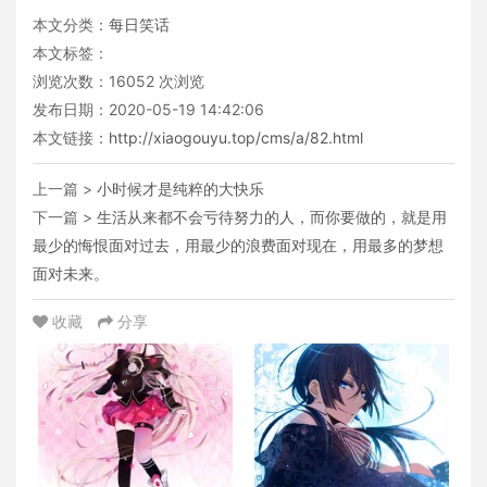
本文分类：
每日笑话
本文标签：
浏览次数：
16052
次浏览
发布日期：2020-05-19 14:42:06
本文链接：
http://xiaogouyu.top/cms/a/82.html
上一篇 >
小时候才是纯粹的大快乐
下一篇 >
生活从来都不会亏待努力的人，而你要做的，就是用
最少的悔恨面对过去，用最少的浪费面对现在，用最多的梦想
面对未来。
收藏
分享