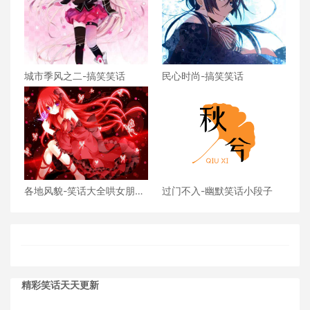
城市季风之二-搞笑笑话
民心时尚-搞笑笑话
各地风貌-笑话大全哄女朋友
过门不入-幽默笑话小段子
开心短句
精彩笑话天天更新