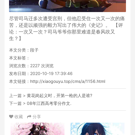
尽管司马迁多次遭受宫刑，但他忍受住一次又一次的痛
苦，还是以顽强的毅力写出了伟大的《史记》。 【评
论：一次又一次？司马爷爷你那里难道是春风吹又
生？】
本文分类：
段子
本文标签：
浏览次数：
2227
次浏览
发布日期：2020-10-19 17:39:46
本文链接：
http://xiaogouyu.top/cms/a/1156.html
上一篇 >
黄花岗起义时，开第一枪的人是谁?
下一篇 >
08年江西高考零分作文.
收藏
分享