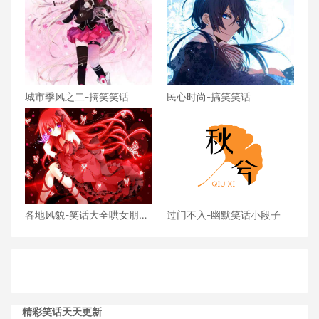
城市季风之二-搞笑笑话
民心时尚-搞笑笑话
各地风貌-笑话大全哄女朋友
过门不入-幽默笑话小段子
开心短句
精彩笑话天天更新