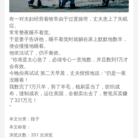
有一对夫妇经营着牧常由于过度操劳，丈夫患上了失眠
症。
常常整夜睡不着觉。
于是妻子告诉他，睡不着觉时就躺在床上默默地数羊，
便会慢慢地睡着。
他依法试了，仍不奏效。
“你准是太心急了，必须专心一意地数，并且数到1万才
会有效。
今晚你再试试 第二天早晨，丈夫恨恨地说：“仍是一夜
没睡着！
我数完了1万只羊，剪了羊毛，梳刷妥当了，纺织成
布，缝制成衣，运往美国，全都卖出去了，整笔买卖赚
了321万元！
”
本文分类：
段子
本文标签：
浏览次数：
351
次浏览