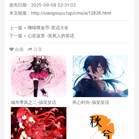
发布日期：2025-09-08 02:31:02
本文链接：
http://xiaogouyu.top/cms/a/12826.html
上一篇 >
继续喂金币-笑话大全
下一篇 >
心在这里 -笑死人的笑话
收藏
分享
城市季风之二-搞笑笑话
民心时尚-搞笑笑话