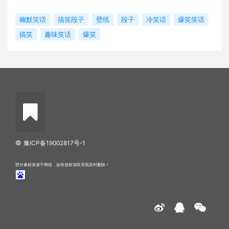
幽默笑话
搞笑段子
壁纸
段子
冷笑话
爆笑笑话
搞笑
趣味笑话
爆笑
©
豫ICP备19002817号-1
部分素材来源于网络，如有侵权请联系我及时删除！