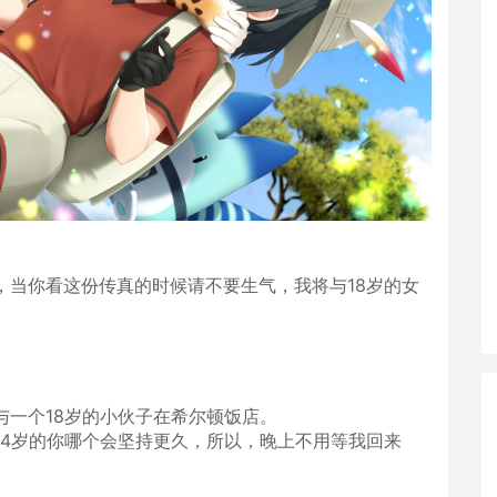
，当你看这份传真的时候请不要生气，我将与18岁的女
与一个18岁的小伙子在希尔顿饭店。
54岁的你哪个会坚持更久，所以，晚上不用等我回来