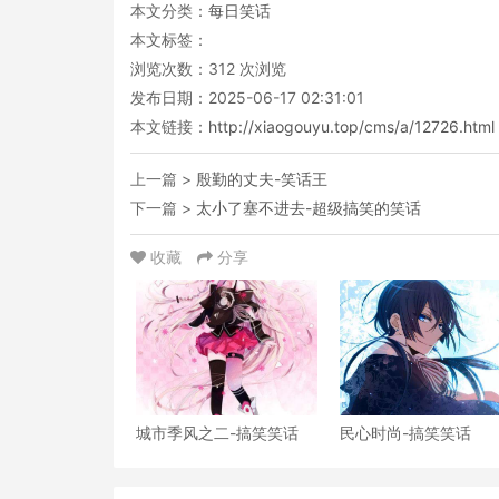
本文分类：
每日笑话
本文标签：
浏览次数：
312
次浏览
发布日期：2025-06-17 02:31:01
本文链接：
http://xiaogouyu.top/cms/a/12726.html
上一篇 >
殷勤的丈夫-笑话王
下一篇 >
太小了塞不进去-超级搞笑的笑话
收藏
分享
城市季风之二-搞笑笑话
民心时尚-搞笑笑话