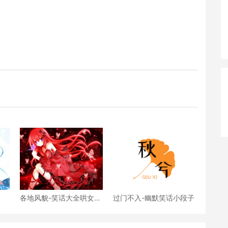
各地风貌-笑话大全哄女朋
过门不入-幽默笑话小段子
友开心短句