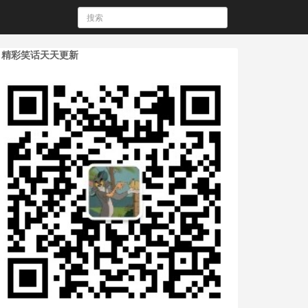
精彩笑话天天更新