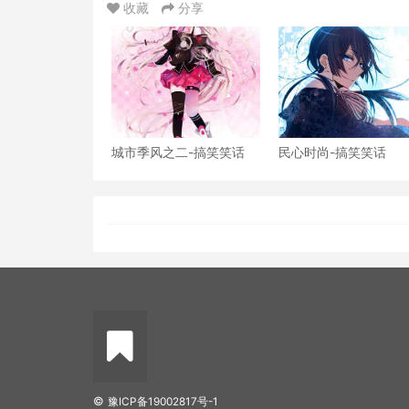
收藏
分享
城市季风之二-搞笑笑话
民心时尚-搞笑笑话
©
豫ICP备19002817号-1