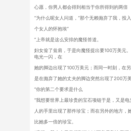
心愿，你男人都会得到相当于你所得到的两倍
“为什么呢女人问道，”那个无赖抛弃了我，投
个女人的怀抱埃”
“上帝就是这么安排的魔怪答道。
妇女耸了耸肩，于是向魔怪提出要100万美元。
电光一闪，在
她的脚边出现了100万美元；而同一时刻，在
是在抛弃了她的丈夫的脚边突然出现了200万
“你的第二个要求是什么
“我想要世界上最珍贵的宝石项链于是，又是电
人的手里出现了那件珍宝；而在另外的地方，
比她多一倍的珍宝。