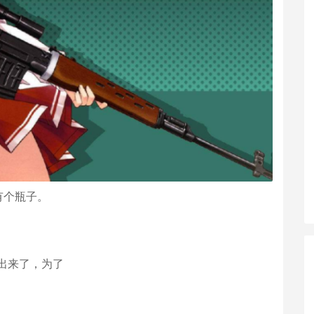
有个瓶子。
出来了，为了