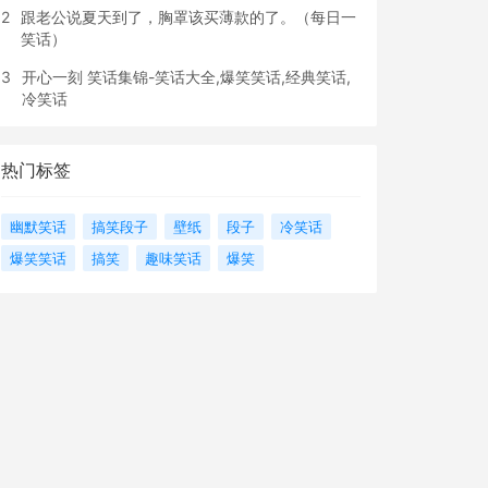
2
跟老公说夏天到了，胸罩该买薄款的了。（每日一
笑话）
3
开心一刻 笑话集锦-笑话大全,爆笑笑话,经典笑话,
冷笑话
热门标签
幽默笑话
搞笑段子
壁纸
段子
冷笑话
爆笑笑话
搞笑
趣味笑话
爆笑