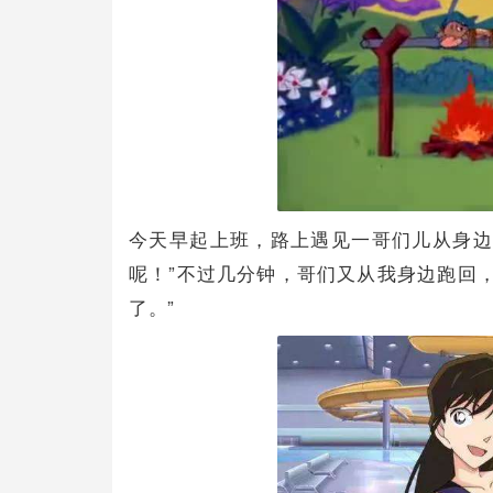
今天早起上班，路上遇见一哥们儿从身边
呢！”不过几分钟，哥们又从我身边跑回，
了。”