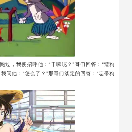
跑过，我便招呼他：“干嘛呢？”哥们回答：“遛狗
我问他：“怎么了？”那哥们淡定的回答：“忘带狗