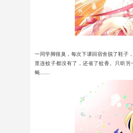
一同学脚很臭，每次下课回宿舍脱了鞋子
里连蚊子都没有了，还省了蚊香。只听另
蝇……