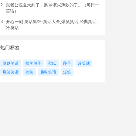
2
跟老公说夏天到了，胸罩该买薄款的了。（每日一
笑话）
3
开心一刻 笑话集锦-笑话大全,爆笑笑话,经典笑话,
冷笑话
热门标签
幽默笑话
搞笑段子
壁纸
段子
冷笑话
爆笑笑话
搞笑
趣味笑话
爆笑