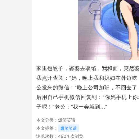
家里包饺子，婆婆去取馅，我和面，突然
我点开查阅：“妈，晚上我和媳妇在外边吃，
公发来的微信：“晚上公司加班，不回去了.
后用自己手机微信回复到：“你妈手机上
子呢！”老公：“我一会就到...”
本文分类：
爆笑笑话
本文标签：
爆笑笑话
浏览次数：
4904
次浏览