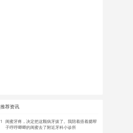
推荐资讯
1
闺蜜牙疼，决定把这颗病牙拔了。我陪着捂着腮帮
子哼哼唧唧的闺蜜去了附近牙科小诊所