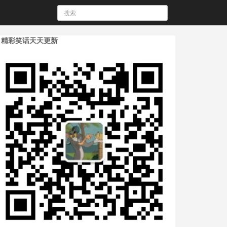
精彩笑话天天更新