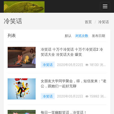
Togg
navig
冷笑话
首页
冷笑话
列表
默认
浏览次数
发布日期
冷笑话 十万个冷笑话 十万个冷笑话2 冷
笑话大全 冷笑话大全 爆笑
冷笑话
2020年05月22日
18130 浏
览
女朋友大学同学聚会，得，短信发来：”老
公，跟她们一起好无聊
冷笑话
2020年05月22日
15992 浏
览
每日一笑幽默笑话，冷笑话！